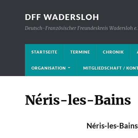
DFF WADERSLOH
Deutsch-Französischer Freundeskreis Wadersloh e.
STARTSEITE
TERMINE
CHRONIK
ORGANISATION
MITGLIEDSCHAFT / KO
Néris-les-Bains
Néris-les-Bains